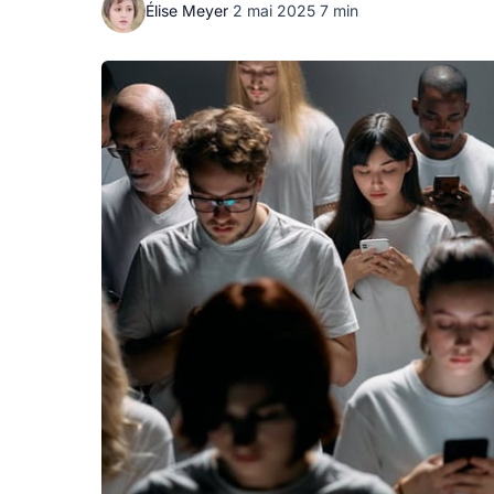
Élise Meyer
·
2 mai 2025
·
7 min