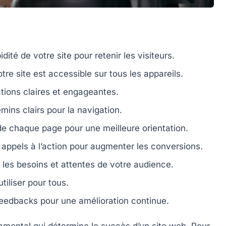
dité de votre site pour retenir les visiteurs.
re site est accessible sur tous les appareils.
ations
claires
et
engageantes
.
mins clairs
pour la navigation.
s de chaque page pour une meilleure orientation.
s
appels à l’action
pour augmenter les conversions.
z les
besoins
et
attentes
de votre audience.
utiliser
pour tous.
feedbacks
pour une amélioration continue.
mental qui détermine le succès d’un site web. Pour