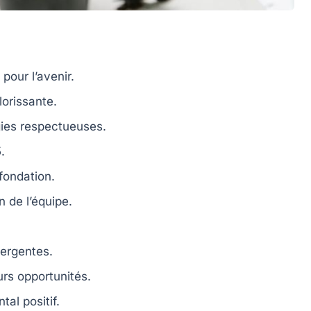
our l’avenir.
lorissante
.
gies respectueuses
.
.
ondation.
n de l’équipe.
rgentes.
urs opportunités.
al positif.