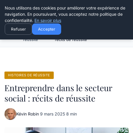
Henry Panky
Nous utilisons des cookies pour améliorer votre expérience de
navigation. En poursuivant, vous acceptez notre politique de
confidentialité.
En savoir plus
Refuser
Accepter
Histoires de
Entreprendre dans le secteur social :
Accueil
réussite
récits de réussite
HISTOIRES DE RÉUSSITE
Entreprendre dans le secteur
social : récits de réussite
Kévin Robin
·
9 mars 2025
·
8 min