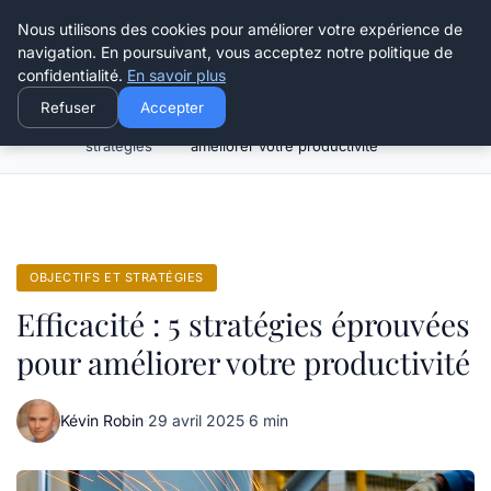
Henry Panky
Nous utilisons des cookies pour améliorer votre expérience de
navigation. En poursuivant, vous acceptez notre politique de
confidentialité.
En savoir plus
Refuser
Accepter
Objectifs et
Efficacité : 5 stratégies éprouvées pour
Accueil
stratégies
améliorer votre productivité
OBJECTIFS ET STRATÉGIES
Efficacité : 5 stratégies éprouvées
pour améliorer votre productivité
Kévin Robin
·
29 avril 2025
·
6 min