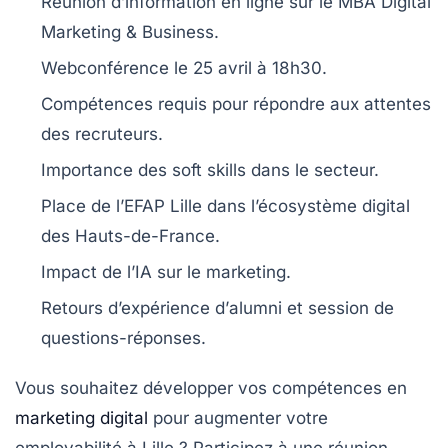
Réunion d’information en ligne sur le MBA
Digital
Marketing & Business
.
Webconférence le
25 avril à 18h30
.
Compétences requis pour répondre aux attentes
des
recruteurs
.
Importance des
soft skills
dans le secteur.
Place de l’EFAP Lille dans l’écosystème
digital
des
Hauts-de-France
.
Impact de l’
IA
sur le marketing.
Retours d’expérience d’
alumni
et session de
questions-réponses
.
Vous souhaitez
développer vos compétences en
marketing digital
pour augmenter votre
employabilité
à Lille ? Participez à une
réunion