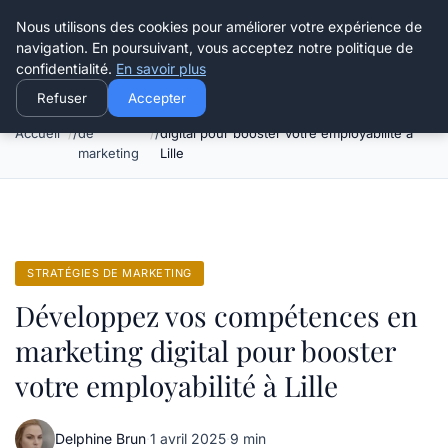
Henry Panky
Nous utilisons des cookies pour améliorer votre expérience de
navigation. En poursuivant, vous acceptez notre politique de
confidentialité.
En savoir plus
Refuser
Accepter
Stratégies
Développez vos compétences en marketing
Accueil
de
digital pour booster votre employabilité à
marketing
Lille
STRATÉGIES DE MARKETING
Développez vos compétences en
marketing digital pour booster
votre employabilité à Lille
Delphine Brun
·
1 avril 2025
·
9 min