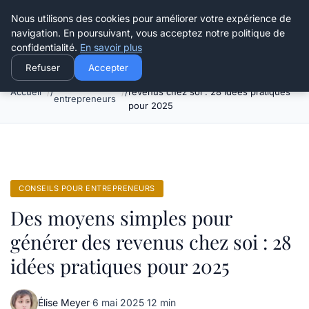
Henry Panky
Nous utilisons des cookies pour améliorer votre expérience de
navigation. En poursuivant, vous acceptez notre politique de
confidentialité.
En savoir plus
Refuser
Accepter
Des moyens simples pour générer des
Conseils pour
Accueil
revenus chez soi : 28 idées pratiques
entrepreneurs
pour 2025
CONSEILS POUR ENTREPRENEURS
Des moyens simples pour
générer des revenus chez soi : 28
idées pratiques pour 2025
Élise Meyer
·
6 mai 2025
·
12 min