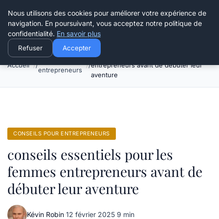
Henry Panky
Nous utilisons des cookies pour améliorer votre expérience de
navigation. En poursuivant, vous acceptez notre politique de
confidentialité.
En savoir plus
Refuser
Accepter
conseils essentiels pour les femmes
Conseils pour
Accueil
entrepreneurs avant de débuter leur
entrepreneurs
aventure
CONSEILS POUR ENTREPRENEURS
conseils essentiels pour les
femmes entrepreneurs avant de
débuter leur aventure
Kévin Robin
·
12 février 2025
·
9 min