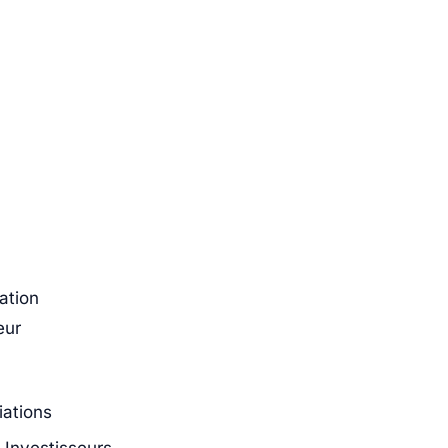
ation
eur
iations
 Investisseurs