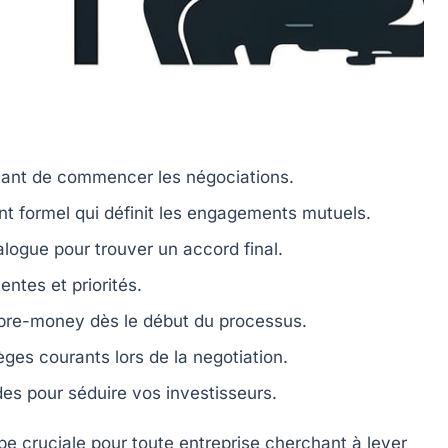
ant de commencer les négociations.
t formel qui définit les
engagements
mutuels.
alogue pour trouver un
accord final
.
tentes
et
priorités
.
 pre-money
dès le début du processus.
èges courants
lors de la negotiation.
des
pour séduire vos investisseurs.
e cruciale pour toute entreprise cherchant à lever