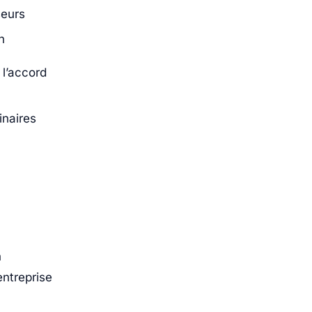
seurs
n
 l’accord
inaires
n
entreprise