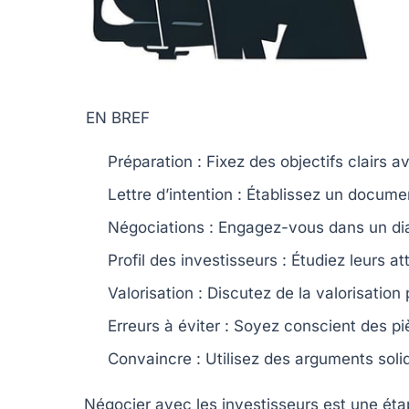
EN BREF
Préparation
: Fixez des
objectifs clairs
av
Lettre d’intention
: Établissez un documen
Négociations
: Engagez-vous dans un di
Profil des investisseurs
: Étudiez leurs
at
Valorisation
: Discutez de la
valorisation
Erreurs à éviter
: Soyez conscient des
pi
Convaincre
: Utilisez des
arguments soli
Négocier avec
les investisseurs
est une étap