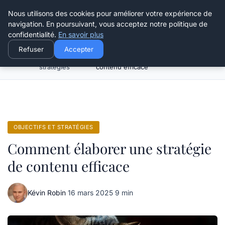
Henry Panky
Nous utilisons des cookies pour améliorer votre expérience de
navigation. En poursuivant, vous acceptez notre politique de
confidentialité.
En savoir plus
Refuser
Accepter
Objectifs et
Comment élaborer une stratégie de
Accueil
stratégies
contenu efficace
OBJECTIFS ET STRATÉGIES
Comment élaborer une stratégie
de contenu efficace
Kévin Robin
·
16 mars 2025
·
9 min