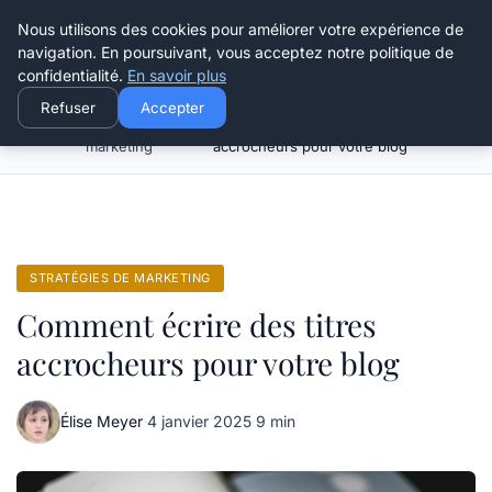
Henry Panky
Nous utilisons des cookies pour améliorer votre expérience de
navigation. En poursuivant, vous acceptez notre politique de
confidentialité.
En savoir plus
Refuser
Accepter
Stratégies de
Comment écrire des titres
Accueil
marketing
accrocheurs pour votre blog
STRATÉGIES DE MARKETING
Comment écrire des titres
accrocheurs pour votre blog
Élise Meyer
·
4 janvier 2025
·
9 min