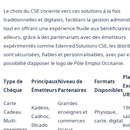
Le choix du CSE s’oriente vers ces solutions à la fois
traditionnelles et digitales, facilitant la gestion adminis
tout en offrant une expérience fluide aux bénéficiaires
ailleurs, grâce à des partenariats avec des émetteurs
expérimentés comme Edenred Solutions CSE, les distri
sont sécurisées, fiables et personnalisables, avec par 
possibilité d’apposer le logo de Pôle Emploi Occitanie.
Pl
Type de
Principaux
Niveau de
Formats
Ex
Chèque
Émetteurs
Partenaires
Disponibles
UR
Carte
Grandes
Kadéos,
196
Cadeau
enseignes et
Physique,
Cadhoc,
sal
Multi-
commerces
carte, digital
Illicado
év
enseignes
locaux