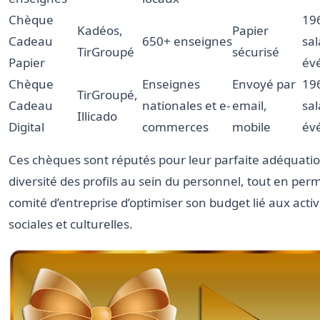
Chèque
196
Kadéos,
Papier
Cadeau
650+ enseignes
sal
TirGroupé
sécurisé
Papier
év
Chèque
Enseignes
Envoyé par
196
TirGroupé,
Cadeau
nationales et e-
email,
sal
Illicado
Digital
commerces
mobile
év
Ces chèques sont réputés pour leur parfaite adéquatio
diversité des profils au sein du personnel, tout en per
comité d’entreprise d’optimiser son budget lié aux activ
sociales et culturelles.