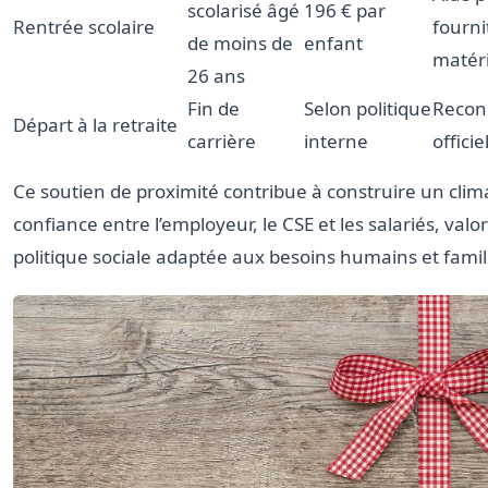
scolarisé âgé
196 € par
Rentrée scolaire
fourni
de moins de
enfant
matéri
26 ans
Fin de
Selon politique
Recon
Départ à la retraite
carrière
interne
officie
Ce soutien de proximité contribue à construire un clim
confiance entre l’employeur, le CSE et les salariés, valo
politique sociale adaptée aux besoins humains et famil