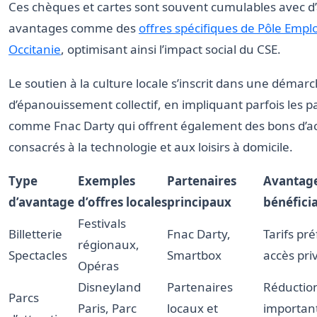
Ces chèques et cartes sont souvent cumulables avec d
avantages comme des
offres spécifiques de Pôle Emplo
Occitanie
, optimisant ainsi l’impact social du CSE.
Le soutien à la culture locale s’inscrit dans une démar
d’épanouissement collectif, en impliquant parfois les p
comme Fnac Darty qui offrent également des bons d’a
consacrés à la technologie et aux loisirs à domicile.
Type
Exemples
Partenaires
Avantage
d’avantage
d’offres locales
principaux
bénéficia
Festivals
Billetterie
Fnac Darty,
Tarifs pré
régionaux,
Spectacles
Smartbox
accès priv
Opéras
Disneyland
Partenaires
Réductio
Parcs
Paris, Parc
locaux et
importan