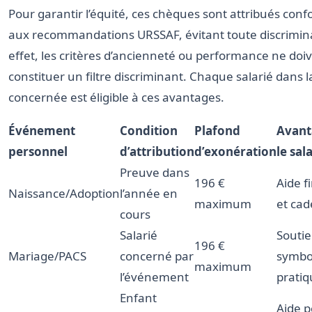
Pour garantir l’équité, ces chèques sont attribués co
aux recommandations URSSAF, évitant toute discrimina
effet, les critères d’ancienneté ou performance ne doi
constituer un filtre discriminant. Chaque salarié dans l
concernée est éligible à ces avantages.
Événement
Condition
Plafond
Avant
personnel
d’attribution
d’exonération
le sal
Preuve dans
196 €
Aide f
Naissance/Adoption
l’année en
maximum
et ca
cours
Salarié
Souti
196 €
Mariage/PACS
concerné par
symbo
maximum
l’événement
pratiq
Enfant
Aide 