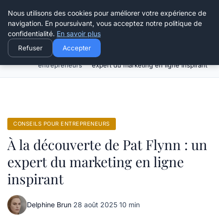
Henry Panky
Nous utilisons des cookies pour améliorer votre expérience de
navigation. En poursuivant, vous acceptez notre politique de
confidentialité.
En savoir plus
Refuser
Accepter
Conseils pour
À la découverte de Pat Flynn : un
Accueil
entrepreneurs
expert du marketing en ligne inspirant
CONSEILS POUR ENTREPRENEURS
À la découverte de Pat Flynn : un
expert du marketing en ligne
inspirant
Delphine Brun
·
28 août 2025
·
10 min