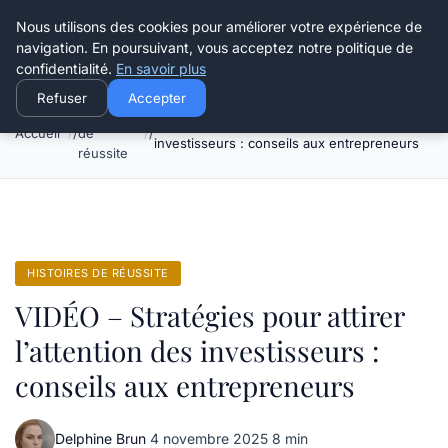
Henry Panky
Nous utilisons des cookies pour améliorer votre expérience de
navigation. En poursuivant, vous acceptez notre politique de
confidentialité.
En savoir plus
Refuser
Accepter
Histoires
VIDÉO – Stratégies pour attirer l’attention des
Accueil
de
investisseurs : conseils aux entrepreneurs
réussite
HISTOIRES DE RÉUSSITE
VIDÉO – Stratégies pour attirer
l’attention des investisseurs :
conseils aux entrepreneurs
Delphine Brun
·
4 novembre 2025
·
8 min