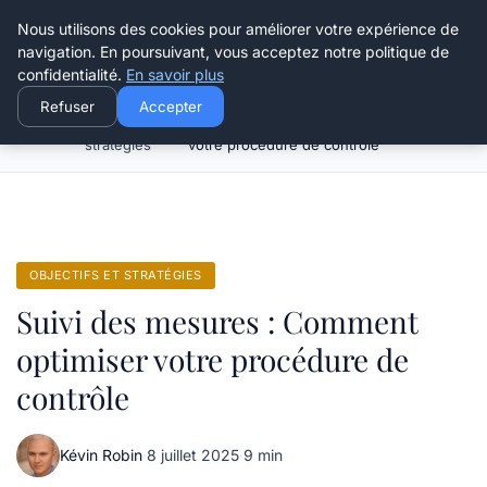
Henry Panky
Nous utilisons des cookies pour améliorer votre expérience de
navigation. En poursuivant, vous acceptez notre politique de
confidentialité.
En savoir plus
Refuser
Accepter
Objectifs et
Suivi des mesures : Comment optimiser
Accueil
stratégies
votre procédure de contrôle
OBJECTIFS ET STRATÉGIES
Suivi des mesures : Comment
optimiser votre procédure de
contrôle
Kévin Robin
·
8 juillet 2025
·
9 min