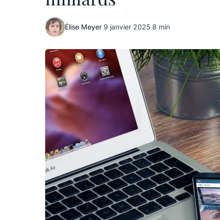
Élise Meyer
·
9 janvier 2025
·
8 min