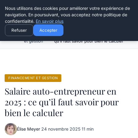
Henry Panky
Nous utilisons des cookies pour améliorer votre expérience de
navigation. En poursuivant, vous acceptez notre politique de
confidentialité.
En savoir plus
Refuser
Accepter
Financement
Salaire auto-entrepreneur en 2025 : ce
Accueil
et gestion
qu’il faut savoir pour bien le calculer
FINANCEMENT ET GESTION
Salaire auto-entrepreneur en
2025 : ce qu’il faut savoir pour
bien le calculer
Élise Meyer
·
24 novembre 2025
·
11 min