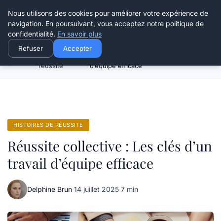
Henry Panky
Nous utilisons des cookies pour améliorer votre expérience de
navigation. En poursuivant, vous acceptez notre politique de
confidentialité.
En savoir plus
Refuser
Accepter
Histoires de
Réussite collective : Les clés d’un travail
Accueil
réussite
d’équipe efficace
HISTOIRES DE RÉUSSITE
Réussite collective : Les clés d’un
travail d’équipe efficace
Delphine Brun
·
14 juillet 2025
·
7 min