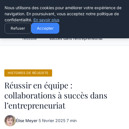
Henry Panky
Nous utilisons des cookies pour améliorer votre expérience de
navigation. En poursuivant, vous acceptez notre politique de
confidentialité.
En savoir plus
Refuser
Accepter
Histoires de
Réussir en équipe : collaborations à
Accueil
réussite
succès dans l’entrepreneuriat
HISTOIRES DE RÉUSSITE
Réussir en équipe :
collaborations à succès dans
l’entrepreneuriat
Élise Meyer
·
5 février 2025
·
7 min