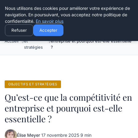
Henry Panky
Nous utilisons des cookies pour améliorer votre expérience de
navigation. En poursuivant, vous acceptez notre politique de
confidentialité.
En savoir plus
Refuser
Accepter
Objectifs
Qu’est-ce que la compétitivité en
Accueil
et
entreprise et pourquoi est-elle essentielle
stratégies
?
OBJECTIFS ET STRATÉGIES
Qu’est-ce que la compétitivité en
entreprise et pourquoi est-elle
essentielle ?
Élise Meyer
·
17 novembre 2025
·
9 min