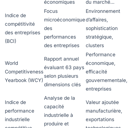
économiques
du marché…
Focus
Environnement
Indice de
microéconomique
d’affaires,
compétitivité
des
sophistication
des entreprises
performances
stratégique,
(BCI)
des entreprises
clusters
Performance
Rapport annuel
World
économique,
évaluant 63 pays
Competitiveness
efficacité
selon plusieurs
Yearbook (WCY)
gouvernementale,
dimensions clés
entreprises
Analyse de la
Indice de
Valeur ajoutée
capacité
performance
manufacturière,
industrielle à
industrielle
exportations
produire et
compétitive
technologiques