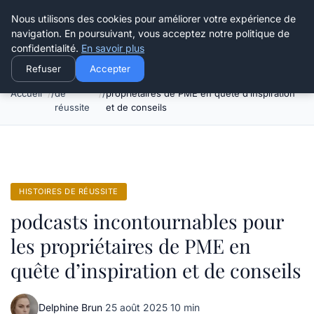
Henry Panky
Nous utilisons des cookies pour améliorer votre expérience de
navigation. En poursuivant, vous acceptez notre politique de
confidentialité.
En savoir plus
Refuser
Accepter
Histoires
podcasts incontournables pour les
Accueil
de
propriétaires de PME en quête d’inspiration
réussite
et de conseils
HISTOIRES DE RÉUSSITE
podcasts incontournables pour
les propriétaires de PME en
quête d’inspiration et de conseils
Delphine Brun
·
25 août 2025
·
10 min