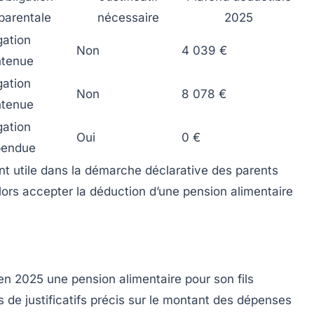
parentale
nécessaire
2025
gation
Non
4 039 €
ntenue
gation
Non
8 078 €
ntenue
gation
Oui
0 €
pendue
ent utile dans la démarche déclarative des parents
alors accepter la déduction d’une pension alimentaire
en 2025 une pension alimentaire pour son fils
s de justificatifs précis sur le montant des dépenses