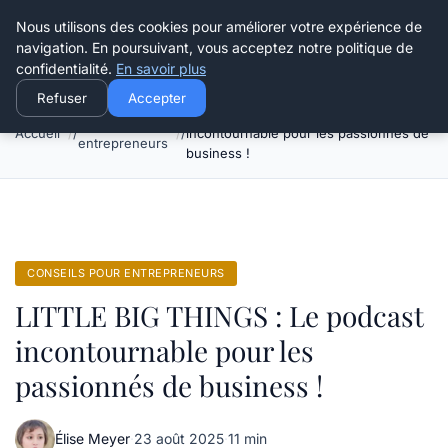
Henry Panky
Nous utilisons des cookies pour améliorer votre expérience de
navigation. En poursuivant, vous acceptez notre politique de
confidentialité.
En savoir plus
Refuser
Accepter
LITTLE BIG THINGS : Le podcast
Conseils pour
Accueil
incontournable pour les passionnés de
entrepreneurs
business !
CONSEILS POUR ENTREPRENEURS
LITTLE BIG THINGS : Le podcast
incontournable pour les
passionnés de business !
Élise Meyer
·
23 août 2025
·
11 min