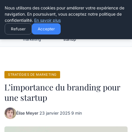
Henry Panky
Nous utilisons des cookies pour améliorer votre expérience de
navigation. En poursuivant, vous acceptez notre politique de
confidentialité.
En savoir plus
Refuser
Accepter
Stratégies de
L’importance du branding pour une
Accueil
marketing
startup
STRATÉGIES DE MARKETING
L’importance du branding pour
une startup
Élise Meyer
·
23 janvier 2025
·
9 min