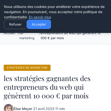
Henry Panky
Nous utilisons des cookies pour améliorer votre expérience de
navigation. En poursuivant, vous acceptez notre politique de
confidentialité.
En savoir plus
Refuser
Accepter
Stratégies
les stratégies gagnantes des
Accueil
de
entrepreneurs du web qui génèrent 10
marketing
000 € par mois
STRATÉGIES DE MARKETING
les stratégies gagnantes des
entrepreneurs du web qui
génèrent 10 000 € par mois
Élise Meyer
·
21 avril 2025
·
11 min