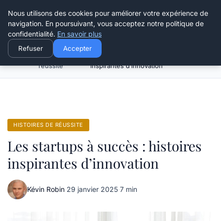
Henry Panky
Nous utilisons des cookies pour améliorer votre expérience de
navigation. En poursuivant, vous acceptez notre politique de
confidentialité.
En savoir plus
Refuser
Accepter
Histoires de
Les startups à succès : histoires
Accueil
réussite
inspirantes d’innovation
HISTOIRES DE RÉUSSITE
Les startups à succès : histoires
inspirantes d’innovation
Kévin Robin
·
29 janvier 2025
·
7 min