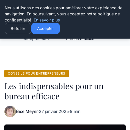
Henry Panky
Nous utilisons des cookies pour améliorer votre expérience de
navigation. En poursuivant, vous acceptez notre politique de
confidentialité.
En savoir plus
Refuser
Accepter
Conseils pour
Les indispensables pour un
Accueil
entrepreneurs
bureau efficace
CONSEILS POUR ENTREPRENEURS
Les indispensables pour un
bureau efficace
Élise Meyer
·
27 janvier 2025
·
9 min