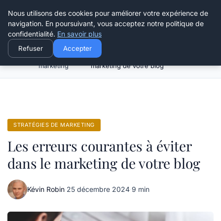
Henry Panky
Nous utilisons des cookies pour améliorer votre expérience de
navigation. En poursuivant, vous acceptez notre politique de
confidentialité.
En savoir plus
Refuser
Accepter
Stratégies de
Les erreurs courantes à éviter dans le
Accueil
marketing
marketing de votre blog
STRATÉGIES DE MARKETING
Les erreurs courantes à éviter
dans le marketing de votre blog
Kévin Robin
·
25 décembre 2024
·
9 min