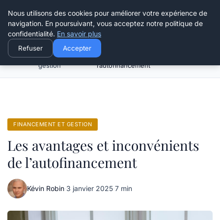
Henry Panky
Nous utilisons des cookies pour améliorer votre expérience de
navigation. En poursuivant, vous acceptez notre politique de
confidentialité.
En savoir plus
Refuser
Accepter
Financement et
Les avantages et inconvénients de
Accueil
gestion
l’autofinancement
FINANCEMENT ET GESTION
Les avantages et inconvénients
de l’autofinancement
Kévin Robin
·
3 janvier 2025
·
7 min