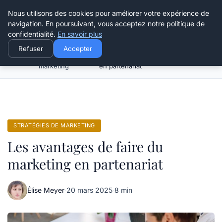
Henry Panky
Nous utilisons des cookies pour améliorer votre expérience de
navigation. En poursuivant, vous acceptez notre politique de
confidentialité.
En savoir plus
Refuser
Accepter
Stratégies de
Les avantages de faire du marketing
Accueil
marketing
en partenariat
STRATÉGIES DE MARKETING
Les avantages de faire du
marketing en partenariat
Élise Meyer
·
20 mars 2025
·
8 min