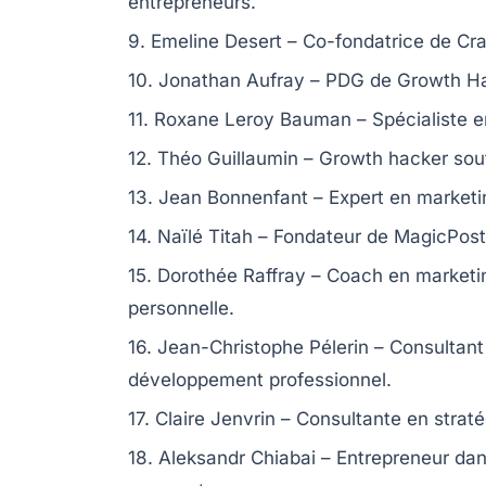
entrepreneurs.
9. Emeline Desert
– Co-fondatrice de Cra
10. Jonathan Aufray
– PDG de Growth Hac
11. Roxane Leroy Bauman
– Spécialiste e
12. Théo Guillaumin
– Growth hacker sout
13. Jean Bonnenfant
– Expert en marketi
14. Naïlé Titah
– Fondateur de MagicPost A
15. Dorothée Raffray
– Coach en marketin
personnelle.
16. Jean-Christophe Pélerin
– Consultant
développement professionnel.
17. Claire Jenvrin
– Consultante en straté
18. Aleksandr Chiabai
– Entrepreneur dans