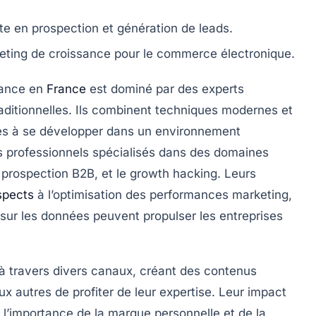
te en prospection et génération de leads.
eting de croissance pour le commerce électronique.
sance
en
France
est dominé par des experts
aditionnelles. Ils combinent techniques modernes et
ises à se développer dans un environnement
s professionnels spécialisés dans des domaines
a
prospection B2B
, et le
growth hacking
. Leurs
spects
à l’optimisation des
performances marketing
,
r les données peuvent propulser les entreprises
à travers divers canaux, créant des contenus
x autres de profiter de leur expertise. Leur impact
r l’importance de la
marque personnelle
et de la