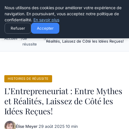
Henry Panky
Nous utilisons des cookies pour améliorer votre expérience de
navigation. En poursuivant, vous acceptez notre politique de
confidentialité.
En savoir plus
Refuser
Accepter
Histoires
L’Entrepreneuriat : Entre Mythes et
Accueil
de
Réalités, Laissez de Côté les Idées Reçues!
réussite
HISTOIRES DE RÉUSSITE
L’Entrepreneuriat : Entre Mythes
et Réalités, Laissez de Côté les
Idées Reçues!
Élise Meyer
·
29 août 2025
·
10 min