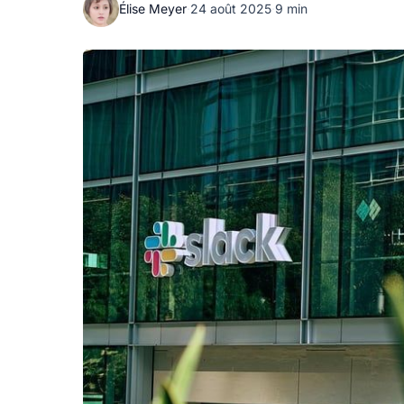
Élise Meyer
·
24 août 2025
·
9 min