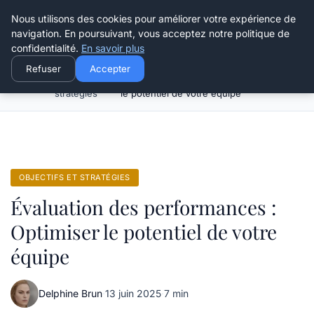
Henry Panky
Nous utilisons des cookies pour améliorer votre expérience de
navigation. En poursuivant, vous acceptez notre politique de
confidentialité.
En savoir plus
Refuser
Accepter
Objectifs et
Évaluation des performances : Optimiser
Accueil
stratégies
le potentiel de votre équipe
OBJECTIFS ET STRATÉGIES
Évaluation des performances :
Optimiser le potentiel de votre
équipe
Delphine Brun
·
13 juin 2025
·
7 min