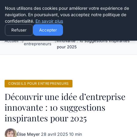
Henry Panky
Nous utilisons des cookies pour améliorer votre expérience de
navigation. En poursuivant, vous acceptez notre politique de
confidentialité.
En savoir plus
Refuser
Accepter
Découvrir une idée d’entreprise
Conseils pour
Accueil
innovante : 10 suggestions inspirantes
entrepreneurs
pour 2025
CONSEILS POUR ENTREPRENEURS
Découvrir une idée d’entreprise
innovante : 10 suggestions
inspirantes pour 2025
Élise Meyer
·
28 avril 2025
·
10 min