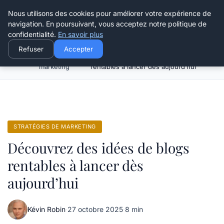
Henry Panky
Nous utilisons des cookies pour améliorer votre expérience de
navigation. En poursuivant, vous acceptez notre politique de
confidentialité.
En savoir plus
Refuser
Accepter
Stratégies de
Découvrez des idées de blogs
Accueil
marketing
rentables à lancer dès aujourd’hui
STRATÉGIES DE MARKETING
Découvrez des idées de blogs
rentables à lancer dès
aujourd’hui
Kévin Robin
·
27 octobre 2025
·
8 min