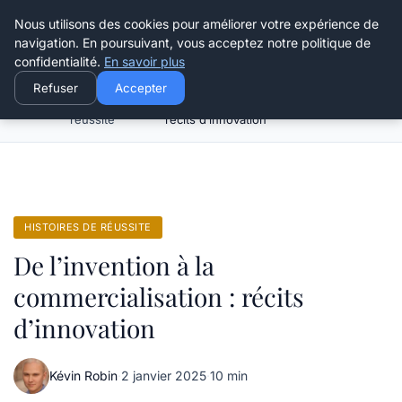
Henry Panky
Nous utilisons des cookies pour améliorer votre expérience de
navigation. En poursuivant, vous acceptez notre politique de
confidentialité.
En savoir plus
Refuser
Accepter
Histoires de
De l’invention à la commercialisation :
Accueil
réussite
récits d’innovation
HISTOIRES DE RÉUSSITE
De l’invention à la
commercialisation : récits
d’innovation
Kévin Robin
·
2 janvier 2025
·
10 min