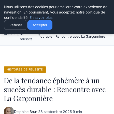
Henry Panky
Nous utilisons des cookies pour améliorer votre expérience de
navigation. En poursuivant, vous acceptez notre politique de
confidentialité.
En savoir plus
Refuser
Accepter
Histoires
De la tendance éphémère à un succès
Accueil
de
durable : Rencontre avec La Garçonnière
réussite
HISTOIRES DE RÉUSSITE
De la tendance éphémère à un
succès durable : Rencontre avec
La Garçonnière
Delphine Brun
·
28 septembre 2025
·
9 min