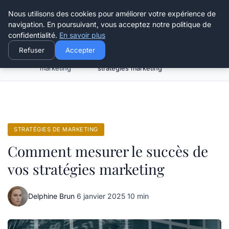
Henry Panky
Nous utilisons des cookies pour améliorer votre expérience de
navigation. En poursuivant, vous acceptez notre politique de
confidentialité.
En savoir plus
Refuser
Accepter
Stratégies de
Comment mesurer le succès de vos
Accueil
marketing
stratégies marketing
STRATÉGIES DE MARKETING
Comment mesurer le succès de
vos stratégies marketing
Delphine Brun
·
6 janvier 2025
·
10 min