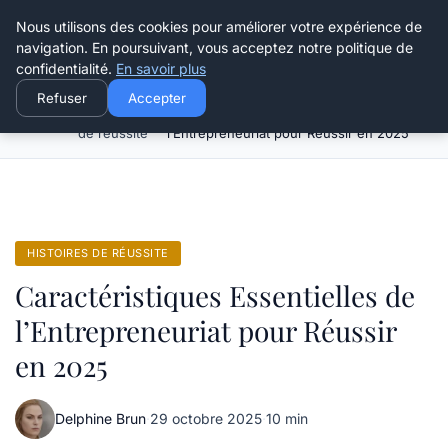
Henry Panky
Nous utilisons des cookies pour améliorer votre expérience de
navigation. En poursuivant, vous acceptez notre politique de
confidentialité.
En savoir plus
Refuser
Accepter
Histoires
Caractéristiques Essentielles de
Accueil
de réussite
l’Entrepreneuriat pour Réussir en 2025
HISTOIRES DE RÉUSSITE
Caractéristiques Essentielles de
l’Entrepreneuriat pour Réussir
en 2025
Delphine Brun
·
29 octobre 2025
·
10 min