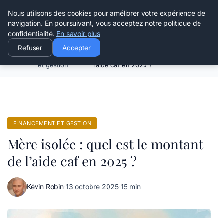
Henry Panky
Nous utilisons des cookies pour améliorer votre expérience de
navigation. En poursuivant, vous acceptez notre politique de
confidentialité.
En savoir plus
Refuser
Accepter
Financement
Mère isolée : quel est le montant de
Accueil
et gestion
l’aide caf en 2025 ?
FINANCEMENT ET GESTION
Mère isolée : quel est le montant
de l’aide caf en 2025 ?
Kévin Robin
·
13 octobre 2025
·
15 min